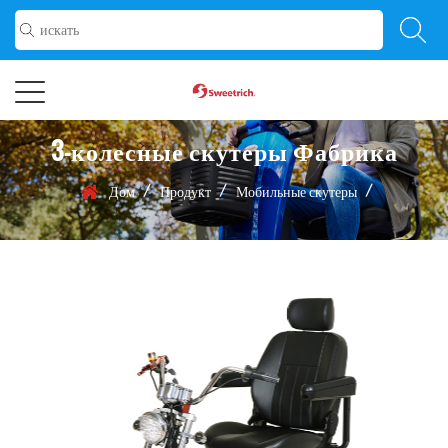
3-колесные скутеры Фабрика
/
/
/
Дом
Продукт
Мобильные скутеры