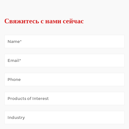
Свяжитесь с нами сейчас
Как мобильный самокат справляется с погодными условиями на открытом воздухе?
Jan 02, 2026
Мобильные самокаты открывают мир для многих людей, которым
трудно преодолевать большие расстояния. Они позволяют проводить
время на свежем воздухе — посещать местные магазины, гулять в