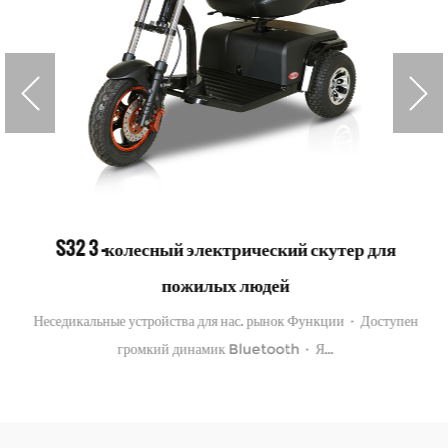
S32 3 -колесный электрический скутер для
пожилых людей
Неседикальные устройства для нас. рынок Функции · Доступен
громкий динамик Bluetooth · Я...