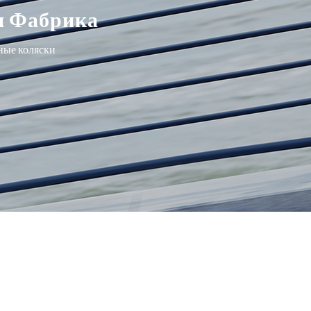
и Фабрика
ные коляски