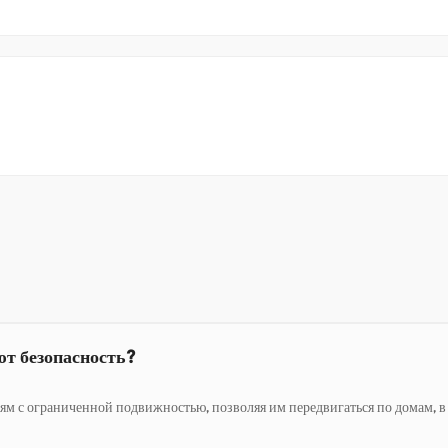
т безопасность?
граниченной подвижностью, позволяя им передвигаться по домам, в обществ
ких инвалидных колясок?
еся на мобильных решениях, предлагают способы выполнять поручения,
словиями на открытом воздухе?
преодолевать большие расстояния. Они позволяют проводить время на св
т безопасность?
граниченной подвижностью, позволяя им передвигаться по домам, в обществ