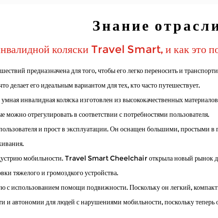
ких инвалидных колясок?
Знание отрасл
еся на мобильных решениях, предлагают способы выполнять поручения,
нвалидной коляски Travel Smart, и как это п
словиями на открытом воздухе?
ествий предназначена для того, чтобы его легко переносить и транспорт
преодолевать большие расстояния. Они позволяют проводить время на св
то делает его идеальным вариантом для тех, кто часто путешествует.
 умная инвалидная коляска
изготовлен из высококачественных материалов
т безопасность?
 можно отрегулировать в соответствии с потребностями пользователя.
ользователя и прост в эксплуатации. Он оснащен большими, простыми в 
граниченной подвижностью, позволяя им передвигаться по домам, в обществ
живания.
дустрию мобильности. Travel Smart Cheelchair открыла новый рынок для 
овки тяжелого и громоздкого устройства.
ю с использованием помощи подвижности. Поскольку он легкий, компактны
ти и автономии для людей с нарушениями мобильности, поскольку теперь 