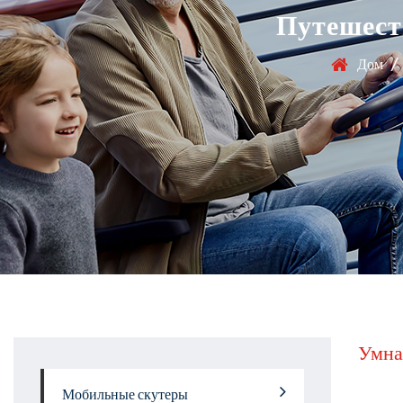
Путешест
Дом
/
Умна
Мобильные скутеры