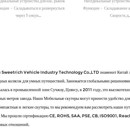
дикальные устройства для нас. рынок
Неседикальные устройства
кции · Складываться и развернуться
Функции · Складывание а
через 1 секун...
Скорость д..
 Sweetrich Vehicle Industry Technology Co.,LTD знаменит
Китай 
ных колясок для умных путешествий
. Занимается глобальными решениями
алась в промышленной зоне Сучжоу, Цзянсу, в 2011 году, это высокотех
ных метров завода. Наши Мобильные скутеры могут принести удобство для
омпактные и легкие скутеры, то мы рекомендуем вам рассмотреть наши п
 Мы прошли сертификацию CE, ROHS, SAA, PSE, CB, ISO9001, Reach, In
овых отношений.