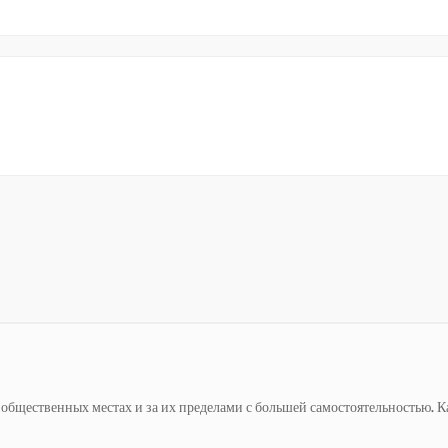
енных местах и ​​за их пределами с большей самостоятельностью. Как дове
ежем воздухе — посещать местные магазины, гулять в парке или просто д
енных местах и ​​за их пределами с большей самостоятельностью. Как дове