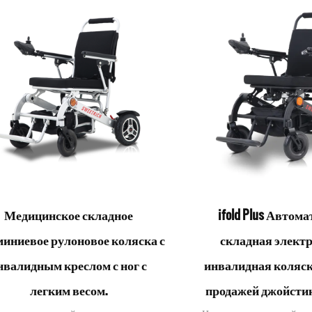
Медицинское складное
ifold Plus Автом
иниевое рулоновое коляска с
складная элект
нвалидным креслом с ног с
инвалидная коляск
легким весом.
продажей джойстика