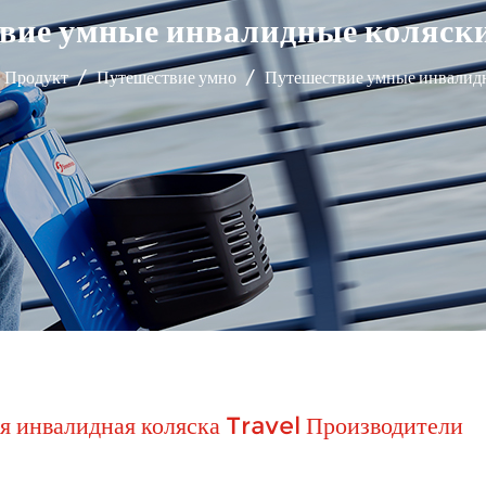
вие умные инвалидные коляск
Продукт
/
Путешествие умно
/
Путешествие умные инвалид
я инвалидная коляска Travel Производители