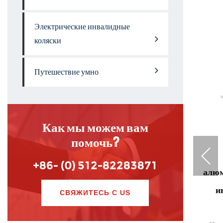
Электрические инвалидные
коляски
Путешествие умно
Как мы можем вам
помочь?
2020
IFOLD Light 2021 Новое легкое
+86- (0) 512-82283871
товой
переносимое складное
алюм
дная
гальваническое электрическое
и
СВЯЖИТЕСЬ С US
адная
прикрепление инвалидной