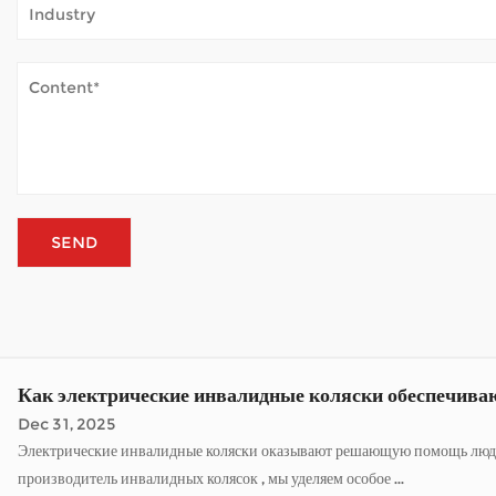
постоянной усталости. Когда самокат регулярно используется на откр...
Как электрические инвалидные коляски обеспечиваю
Dec 31, 2025
Электрические инвалидные коляски оказывают решающую помощь людям с о
производитель инвалидных колясок , мы уделяем особое ...
Насколько важна конструкция рамы для электричес
Jan 05, 2026
Электрические инвалидные коляски изменили то, как много людей передвигаются в течение дня. Как Оптовый производитель инвалидных колясок Компании, специализирующи
навещать друзей или просто наслаждаться временем на све...
Как мобильный самокат справляется с погодными у
Jan 02, 2026
Мобильные самокаты открывают мир для многих людей, которым трудно 
постоянной усталости. Когда самокат регулярно используется на откр...
Как электрические инвалидные коляски обеспечиваю
Dec 31, 2025
Электрические инвалидные коляски оказывают решающую помощь людям с о
производитель инвалидных колясок , мы уделяем особое ...