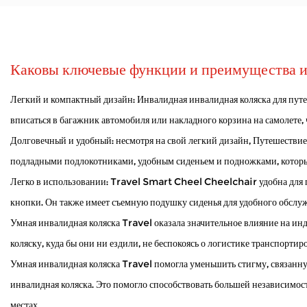
Насколько важна конструкция рамы для электричес
Jan 05, 2026
Электрические инвалидные коляски изменили то, как много людей передвигаются в течение дня. Как Оптовый производитель инвалидных колясок Компании, специализирующи
навещать друзей или просто наслаждаться временем на све...
Каковы ключевые функции и преимущества и
Как мобильный самокат справляется с погодными у
Jan 02, 2026
Легкий и компактный дизайн: Инвалидная инвалидная коляска для путеш
Мобильные самокаты открывают мир для многих людей, которым трудно 
вписаться в багажник автомобиля или накладного корзина на самолете, ч
постоянной усталости. Когда самокат регулярно используется на откр...
Долговечный и удобный: несмотря на свой легкий дизайн,
Путешествие
Как электрические инвалидные коляски обеспечиваю
подладными подлокотниками, удобным сиденьем и подножками, которые
Dec 31, 2025
Легко в использовании: Travel Smart Cheel Cheelchair удобна для п
Электрические инвалидные коляски оказывают решающую помощь людям с о
производитель инвалидных колясок , мы уделяем особое ...
кнопки. Он также имеет съемную подушку сиденья для удобного обслу
Умная инвалидная коляска Travel оказала значительное влияние на ин
коляску, куда бы они ни ездили, не беспокоясь о логистике транспортир
Умная инвалидная коляска Travel помогла уменьшить стигму, связанну
инвалидная коляска. Это помогло способствовать большей независимос
местах.