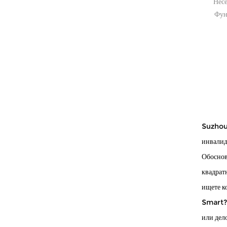
ная
коляски
Несе
Фун
яска
Неседикальные устройства для нас. рынок
Ваш лучший выбор инвалидной коляски.
Этот компактны...
 рынок
ески ·
Suzhou
инвалид
Обоснов
квадрат
ищете к
Smart
?
или дел