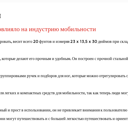
и
овлияло на индустрию мобильности
ировать, весит всего 20 фунтов и измеряя 23 x 13,5 x 30 дюймов при скл
ежем воздухе — посещать местные магазины, гулять в парке или просто д
, которые делают его прочным и удобным. Он построен с прочной стально
группировками ручек и подборов для ног, которые можно отрегулировать 
енных местах и ​​за их пределами с большей самостоятельностью. Как дове
легких и компактных средств для мобильности, так как теперь люди мог
й и прост в использовании, он не привлекает внимания к пользователю 
они могут путешествовать и с большей легкостью путешествовать и ориен