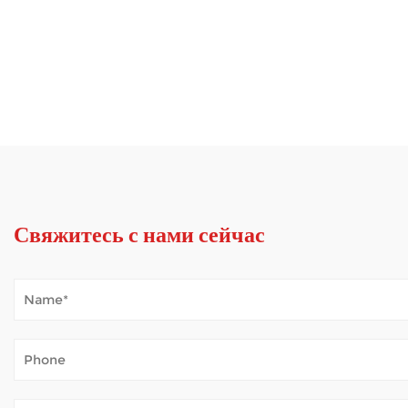
Свяжитесь с нами сейчас
Как мобильный самокат справляется с погодными у
Jan 02, 2026
Мобильные самокаты открывают мир для многих людей, которым трудно 