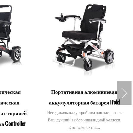
атическая
Портативная алюминиевая
рическая
аккумуляторная батарея ifold
а с горячей
Неседикальные устройства для нас. рынок
Ваш лучший выбор инвалидной коляски.
 Controller
Этот компактны...