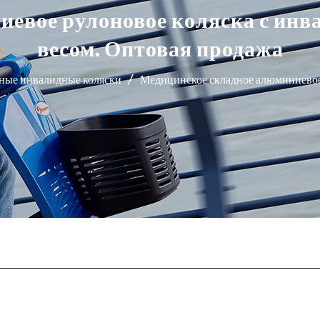
евое рулоновое коляска с инва
весом. Оптовая продажа
ные инвалидные коляски
/
Медицинское складное алюминиевое 