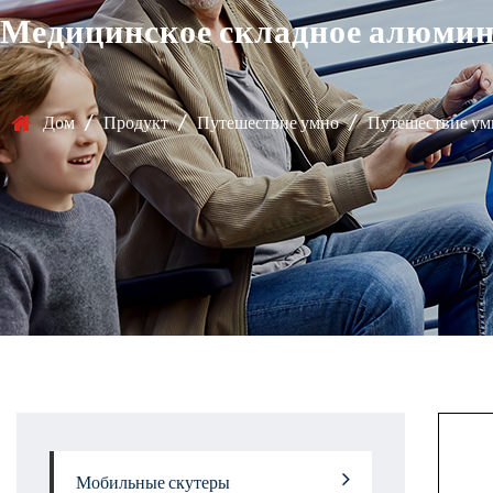
Медицинское складное алюмини
Дом
/
Продукт
/
Путешествие умно
/
Путешествие ум
Мобильные скутеры