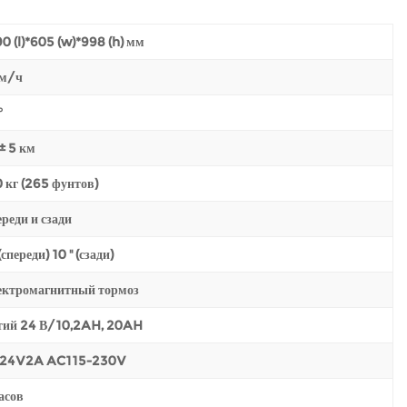
0 (l)*605 (w)*998 (h) мм
км/ч
°
± 5 км
 кг (265 фунтов)
реди и сзади
 (спереди) 10 '' (сзади)
ектромагнитный тормоз
тий 24 В/10,2AH, 20AH
24V2A AC115-230V
асов