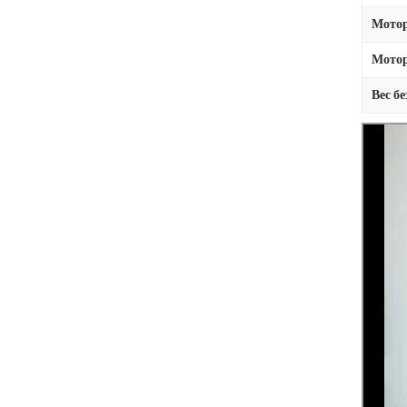
Мото
Мотор
Вес бе