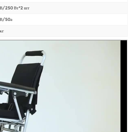
 В/250 Вт*2 шт
 В/50а
кг