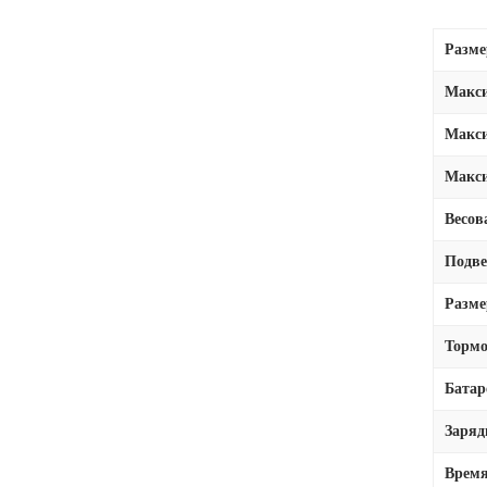
Размер
Макси
Макси
Макси
Весов
Подве
Разм
Тормо
Батар
Заряд
Время