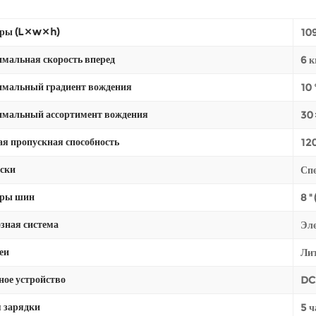
ы (L × w × h)
109
мальная скорость вперед
6 
мальный градиент вождения
10 
мальный ассортимент вождения
30 
ая пропускная способность
120
ски
Спе
еры шин
8 ''
зная система
Эл
еи
Ли
ное устройство
DC
 зарядки
5 ч