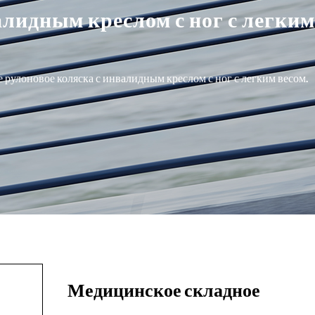
лидным креслом с ног с легким
рулоновое коляска с инвалидным креслом с ног с легким весом.
Медицинское складное