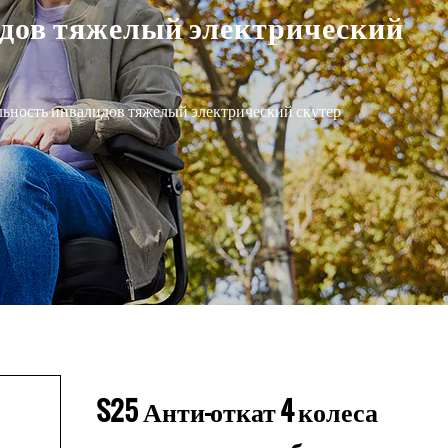
идов тяжелый электрический
льность инвалидов тяжелый электрический скутер
S25 Анти-откат 4 колеса