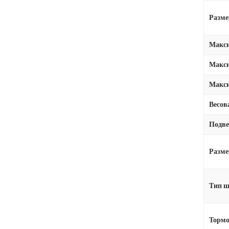
Размер
Макси
Макси
Макси
Весов
Подве
Разм
Тип 
Тормо