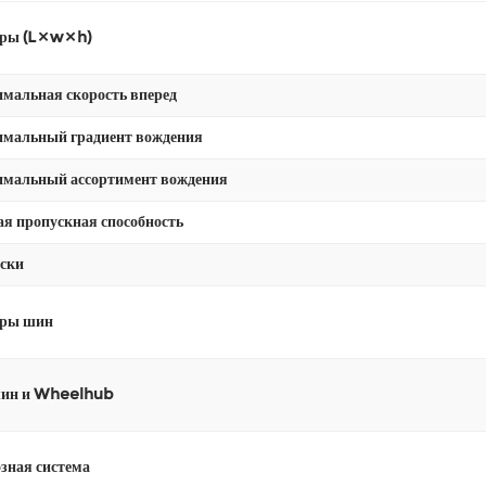
ы (L × w × h)
мальная скорость вперед
мальный градиент вождения
мальный ассортимент вождения
ая пропускная способность
ски
еры шин
шин и Wheelhub
зная система