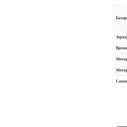
Батар
Заряд
Время
Мото
Мотор
Самая