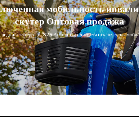
тключенная мобильность инвал
скутер Оптовая продажа
Средние скутеры
/
S25 Анти-откат 4 колеса отключенная моби