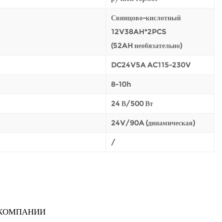
Свинцово-кислотный
12V38AH*2PCS
(52AH необязательно)
DC24V5A AC115-230V
8-10h
24 В/500 Вт
24V/90A (динамическая)
/
 КОМПАНИИ