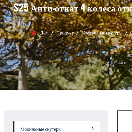
S25 Анти-откат 4 колеса о
Дом
/
Продукт
/
Мобильные скутеры
/
Мобильные скутеры