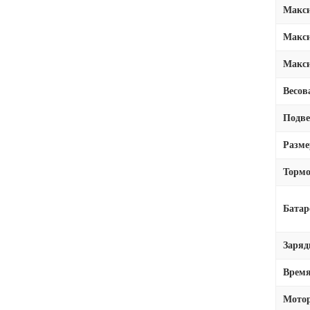
Макси
Макси
Макси
Весов
Подве
Разм
Тормо
Батар
Заряд
Время
Мото