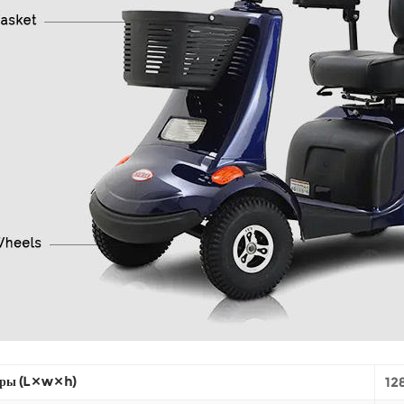
ы (L × w × h)
128