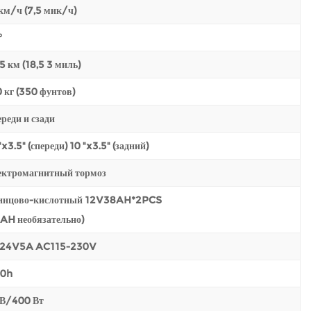
км/ч (7,5 мик/ч)
°
5 км (18,5 3 миль)
 кг (350 фунтов)
реди и сзади
"x3.5" (спереди) 10 "x3.5" (задний)
ектромагнитный тормоз
инцово-кислотный 12V38AH*2PCS
AH необязательно)
24V5A AC115-230V
10h
 В/400 Вт