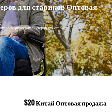
еров для стариков Оптовая
их электрических скутеров для стариков
S20 Китай Оптовая продажа