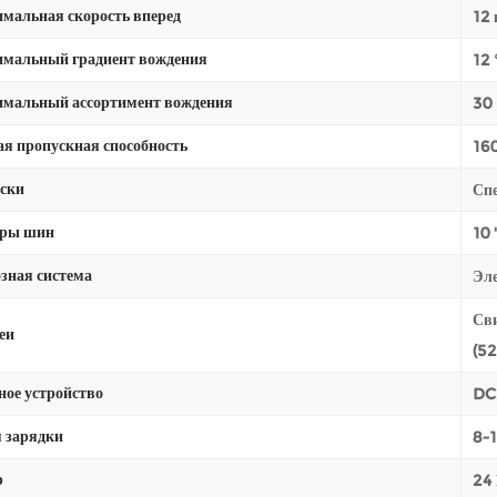
мальная скорость вперед
12 
мальный градиент вождения
12 
мальный ассортимент вождения
30 
ая пропускная способность
160
ски
Спе
еры шин
10 
зная система
Эл
Св
еи
(52
ное устройство
DC
 зарядки
8-
р
24