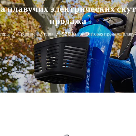
а плавучих электрических скут
продажа
теры
/
Средние скутеры
/
S20 Китай Оптовая продажа плавуч