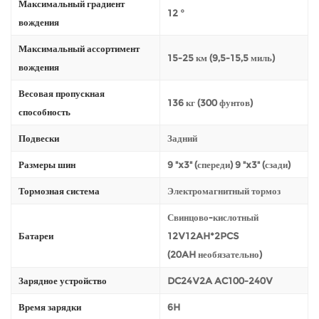
Максимальный градиент
12 °
вождения
Максимальный ассортимент
15-25 км (9,5-15,5 миль)
вождения
Весовая пропускная
136 кг (300 фунтов)
способность
Подвески
Задний
Размеры шин
9 "x3" (спереди) 9 "x3" (сзади)
Тормозная система
Электромагнитный тормоз
Свинцово-кислотный
Батареи
12V12AH*2PCS
(20AH необязательно)
Зарядное устройство
DC24V2A AC100-240V
Время зарядки
6H