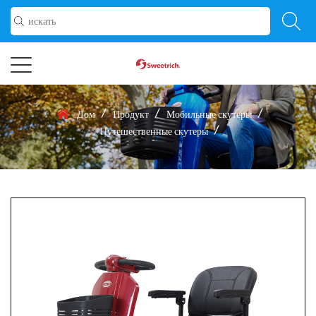
/
/
/
Дом
Продукт
Мобильные скутеры
/
Путешественные скутеры