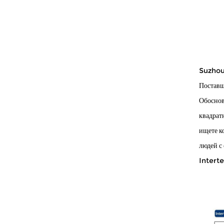
Suzhou
Поставщ
Обоснов
квадрат
ищете к
людей с
Interte