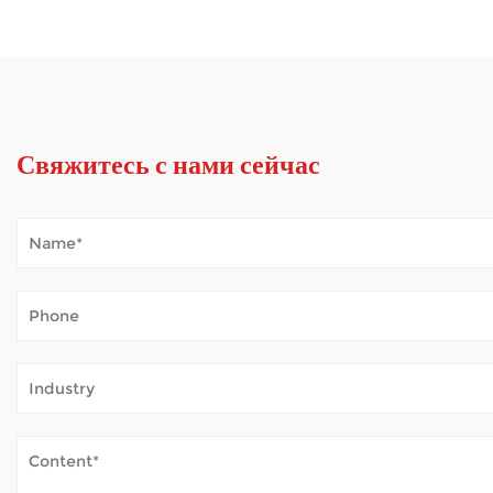
Свяжитесь с нами сейчас
Как мобильный самокат справляется с погодными у
Jan 02, 2026
Мобильные самокаты открывают мир для многих людей, которым трудно 
постоянной усталости. Когда самокат регулярно используется на откр...
Как электрические инвалидные коляски обеспечиваю
Dec 31, 2025
Электрические инвалидные коляски оказывают решающую помощь людям с о