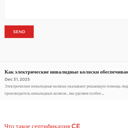
производитель инвалидных колясок , мы уделяем особое ...
Насколько важна конструкция рамы для электричес
Jan 05, 2026
Электрические инвалидные коляски изменили то, как много людей передвигаются в течение дня. Как Оптовый производитель инвалидных колясок Компании, специализирующи
навещать друзей или просто наслаждаться временем на све...
Как мобильный самокат справляется с погодными у
Jan 02, 2026
Мобильные самокаты открывают мир для многих людей, которым трудно 
постоянной усталости. Когда самокат регулярно используется на откр...
Как электрические инвалидные коляски обеспечиваю
Dec 31, 2025
Электрические инвалидные коляски оказывают решающую помощь людям с о
производитель инвалидных колясок , мы уделяем особое ...
Насколько важна конструкция рамы для электричес
Jan 05, 2026
Электрические инвалидные коляски изменили то, как много людей передвигаются в течение дня. Как Оптовый производитель инвалидных колясок Компании, специализирующи
навещать друзей или просто наслаждаться временем на све...
Что такое сертификация CE