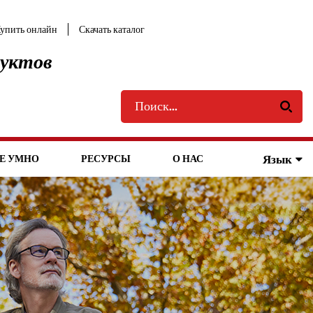
упить онлайн
Скачать каталог
дуктов
Язык
Е УМНО
РЕСУРСЫ
О НАС