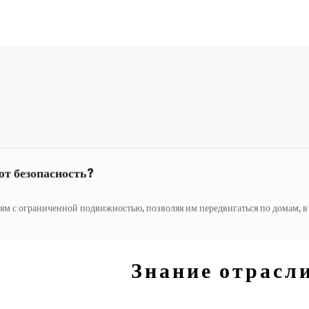
ких инвалидных колясок?
еся на мобильных решениях, предлагают способы выполнять поручения,
словиями на открытом воздухе?
преодолевать большие расстояния. Они позволяют проводить время на св
т безопасность?
граниченной подвижностью, позволяя им передвигаться по домам, в обществ
ких инвалидных колясок?
Знание отрасл
еся на мобильных решениях, предлагают способы выполнять поручения,