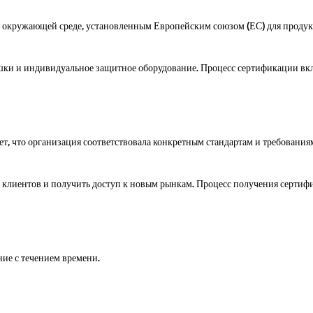
и окружающей среде, установленным Европейским союзом (ЕС) для продук
ежем воздухе — посещать местные магазины, гулять в парке или просто д
шки и индивидуальное защитное оборудование. Процесс сертификации вклю
енных местах и ​​за их пределами с большей самостоятельностью. Как дове
, что организация соответствовала конкретным стандартам и требованиям
е клиентов и получить доступ к новым рынкам. Процесс получения сертиф
ние с течением времени.