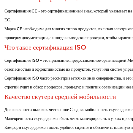
Как мобильный самокат справляется с погодными у
Jan 02, 2026
Сертификация CE - это сертификационный знак, который указывает на 
Мобильные самокаты открывают мир для многих людей, которым трудно 
ЕС.
постоянной усталости. Когда самокат регулярно используется на откр...
Марка CE необходима для многих типов продуктов, включая электричес
Как электрические инвалидные коляски обеспечиваю
проверку документации, а иногда и заводские проверки, чтобы гаранти
Dec 31, 2025
Что такое сертификация ISO
Электрические инвалидные коляски оказывают решающую помощь людям с о
производитель инвалидных колясок , мы уделяем особое ...
Сертификация ISO - это признание, предоставленное организацией Меж
безопасностью и эффективностью их продуктов, услуг или систем упра
Сертификация ISO часто рассматривается как знак совершенства, и эт
строгий аудит и обзор процессов, процедур и политик организации не
Качество скутера средней мобильности
Долговечность: высококачественное
Средняя мобильность скутер
должен
Маневренность: скутер должен быть легко маневрировать в узких прост
Комфорт: скутер должен иметь удобное сиденье и обеспечить плавную п