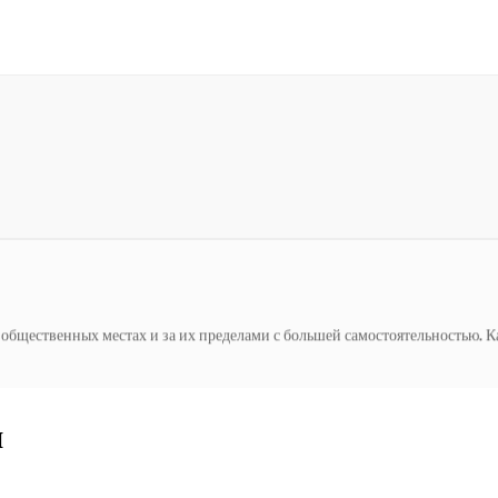
ежем воздухе — посещать местные магазины, гулять в парке или просто д
енных местах и ​​за их пределами с большей самостоятельностью. Как дове
и