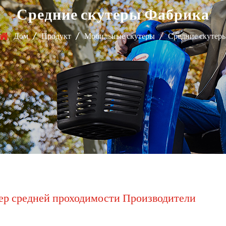
Средние скутеры Фабрика
Дом
/
Продукт
/
Мобильные скутеры
/
Средние скутер
ер средней проходимости Производители