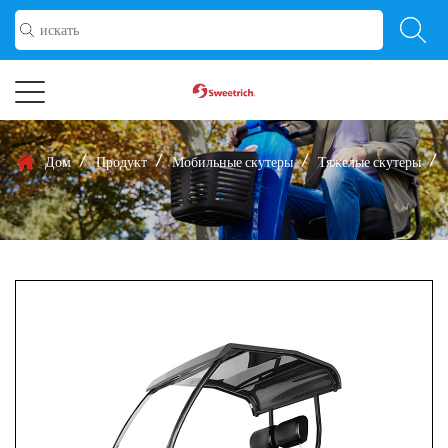
/
/
/
/
Дом
Продукт
Мобильные скутеры
Тяжелые скутеры