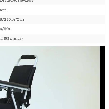
24V2A AC115-230V
асов
 В/250 Вт*2 шт
 В/50а
кг (53 фунтов)