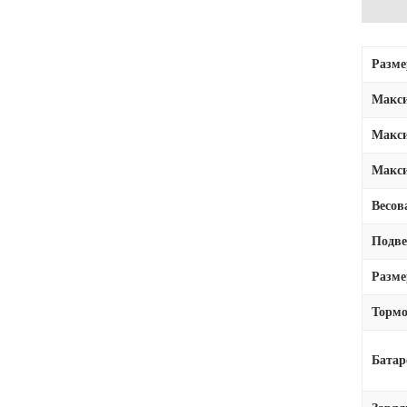
Размер
Макси
Макси
Макси
Весов
Подве
Разм
Тормо
Батар