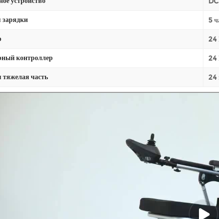
ное устройство
DC
 зарядки
5 ч
р
24
ный контроллер
24
 тяжелая часть
24 