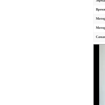
Заряд
Время
Мото
Мотор
Самая