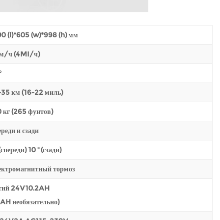
0 (l)*605 (w)*998 (h) мм
м/ч (4MI/ч)
°
35 км (16-22 миль)
 кг (265 фунтов)
реди и сзади
 (спереди) 10 '' (сзади)
ектромагнитный тормоз
тий 24V10.2AH
AH необязательно)