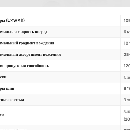
ы (L × w × h)
109
мальная скорость вперед
6 к
мальный градиент вождения
10 
мальный ассортимент вождения
25-
ая пропускная способность
120
ски
Спе
еры шин
8 ''
зная система
Эл
Ли
еи
(20