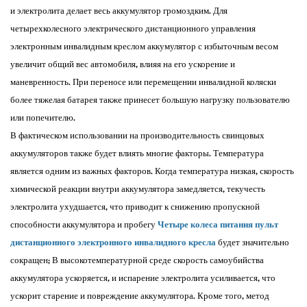
и электролита делает весь аккумулятор громоздким. Для
четырехколесного электрического дистанционного управления
электронным инвалидным креслом аккумулятор с избыточным весом
увеличит общий вес автомобиля, влияя на его ускорение и
маневренность. При переносе или перемещении инвалидной коляски
более тяжелая батарея также принесет большую нагрузку пользователю
или попечителю. ​
В фактическом использовании на производительность свинцовых
аккумуляторов также будет влиять многие факторы. Температура
является одним из важных факторов. Когда температура низкая, скорость
химической реакции внутри аккумулятора замедляется, текучесть
электролита ухудшается, что приводит к снижению пропускной
способности аккумулятора и пробегу
Четыре колеса питания пульт
дистанционного электронного инвалидного кресла
будет значительно
сокращен; В высокотемпературной среде скорость самоубийства
аккумулятора ускоряется, и испарение электролита усиливается, что
ускорит старение и повреждение аккумулятора. Кроме того, метод