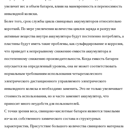
увеличит вес и объем батареи, влияя на маневренность и переносимость
инвалидной коляски. ​
Более того, срок службы цикла свинцовых аккумуляторов относительно
короткий. По мере увеличения количества циклов заряда и разгрузки
активные вещества внутри аккумулятора будут постепенно потреблять, а
пластины будут иметь такие проблемы, как сульфидирование и коррозия,
что приведет к непрерывному снижению емкости аккумулятора и
постепенному снижению производительности. Когда емкость батареи
опускается на определенный уровень, она не может соответствовать
нормальным требованиям использования четырехколесного
электрического дистанционного управляемого электрического
инвалидного коляска и необходимо заменить. Это не только увеличивает
стоимость использования, но и часто заменяет аккумулятор, что
приносит много неудобств для пользователей. ​
С точки зрения веса, свинцово-кислотные батареи являются тяжелыми
из-за их собственного химического состава и структурных
характеристик. Присутствие большого количества свинцового материала