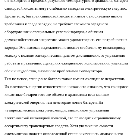
он находится в пределах разумного температурного диапазона, батареи
свинцовой кислоты могут стабильно выводить электрическую энергию.
Кроме того, батареи свинцовой кислоты имеют относительно низкие
требования к среде зарядки, не требуют сложного зарядного
оборудования и специальных условий зарядки, а обычная
домохозяйственная энергетика может удовлетворить его потребности в
зарядке. Эта высокая надежность позволяет стабильному инвалидному
коляску с полным электрическим пультом дистанционного управления
работать в различных сценариях ежедневного использования, уменьшая
сбои и неудобства, вызванные проблемами аккумулятора.
Тем не менее, свинцовые батареи также имеют очевидные недостатки.
Их плотность энергии относительно низкая, что означает, что свинцово-
кислотные батареи того же объема и хранилища веса меньше
электрической энергии, чем некоторые новые батареи. На
четырехколесном электрическом дистанционном управлении
электрической инвалидной коляской, это приводит к ограниченному
ассортименту транспортных средств. Хотя увеличение емкости
аккумулятора может в определенной степени улучшить диапазон, это