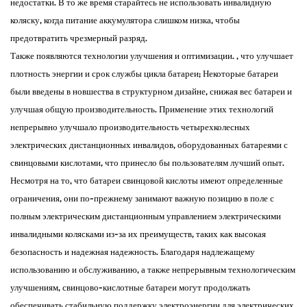
недостатки. В то же время старайтесь не использовать инвалидную
коляску, когда питание аккумулятора слишком низка, чтобы
предотвратить чрезмерный разряд. ​
Также появляются технологии улучшения и оптимизации. , что улучшает
плотность энергии и срок службы цикла батареи; Некоторые батареи
были введены в новшества в структурном дизайне, снижая вес батареи и
улучшая общую производительность. Применение этих технологий
непрерывно улучшало производительность четырехколесных
электрических дистанционных инвалидов, оборудованных батареями с
свинцовыми кислотами, что принесло бы пользователям лучший опыт. ​
Несмотря на то, что батареи свинцовой кислоты имеют определенные
ограничения, они по-прежнему занимают важную позицию в поле с
полным электрическим дистанционным управлением электрическими
инвалидными колясками из-за их преимуществ, таких как высокая
безопасность и надежная надежность. Благодаря надлежащему
использованию и обслуживанию, а также непрерывным технологическим
улучшениям, свинцово-кислотные батареи могут продолжать
обеспечивать стабильную поддержку электроэнергии для электрических